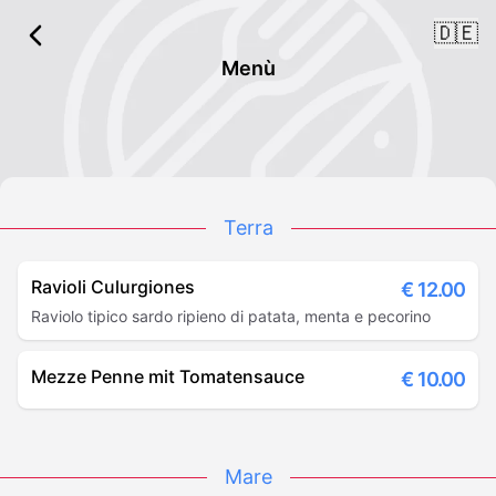
🇩🇪
Menù
Terra
Ravioli Culurgiones
€
12.00
Raviolo tipico sardo ripieno di patata, menta e pecorino
Mezze Penne mit Tomatensauce
€
10.00
Mare