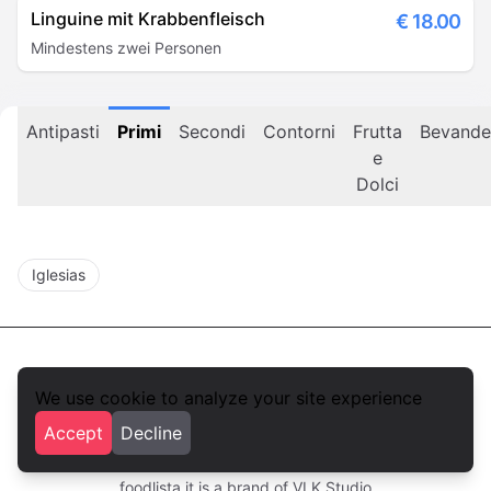
Linguine mit Krabbenfleisch
€
18.00
Mindestens zwei Personen
Antipasti
Primi
Secondi
Contorni
Frutta
Bevande
e
Dolci
Iglesias
We use cookie to analyze your site experience
foodlista.it
Accept
Decline
Privacy
Terms and conditions
foodlista.it is a brand of
VLK Studio