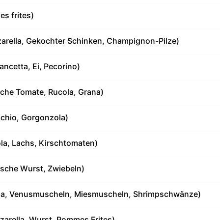
s frites)
arella, Gekochter Schinken, Champignon-Pilze)
ncetta, Ei, Pecorino)
rische Tomate, Rucola, Grana)
cchio, Gorgonzola)
ola, Lachs, Kirschtomaten)
ische Wurst, Zwiebeln)
ella, Venusmuscheln, Miesmuscheln, Shrimpschwänze)
rella, Wurst, Pommes Frites)