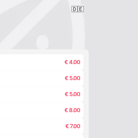
🇩🇪
€
4.00
€
5.00
€
5.00
€
8.00
€
7.00