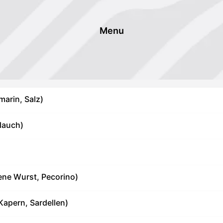
Menu
marin, Salz)
lauch)
ene Wurst, Pecorino)
Kapern, Sardellen)