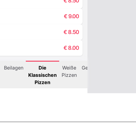
€
8.50
€
9.00
€
8.50
€
8.00
Beilagen
Die
Weiße
Getränke
Biere
Wein
Klassischen
Pizzen
Pizzen