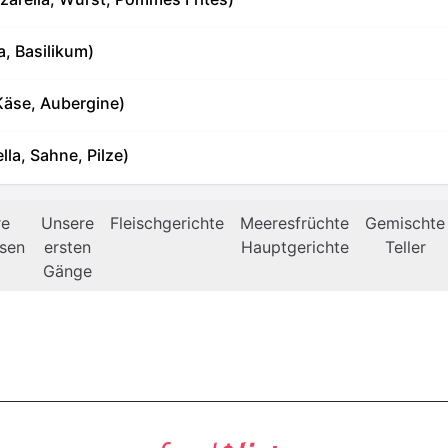
a, Basilikum)
Käse, Aubergine)
la, Sahne, Pilze)
re
Unsere
Fleischgerichte
Meeresfrüchte
Gemischte
isen
ersten
Hauptgerichte
Teller
Gänge