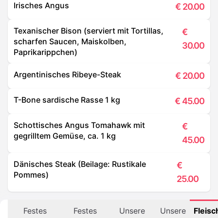
Irisches Angus
€
20.00
Texanischer Bison (serviert mit Tortillas,
€
scharfen Saucen, Maiskolben,
30.00
Paprikarippchen)
Argentinisches Ribeye-Steak
€
20.00
T-Bone sardische Rasse 1 kg
€
45.00
Schottisches Angus Tomahawk mit
€
gegrilltem Gemüse, ca. 1 kg
45.00
Dänisches Steak (Beilage: Rustikale
€
Pommes)
25.00
Festes
Festes
Unsere
Unsere
Fleisc