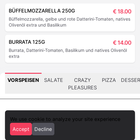
BÜFFELMOZZARELLA 250G
€
18.00
Büffelmozzarella, gelbe und rote Datterini-Tomaten, natives
Olivenöl extra und Basilikum
BURRATA 125G
€
14.00
Burrata, Datterini-Tomaten, Basilikum und natives Olivenöl
extra
VORSPEISEN
SALATE
CRAZY
PIZZA
DESSE
PLEASURES
We use cookie to analyze your site experience
foodlista.it
Accept
Decline
Privacy
Terms and conditions