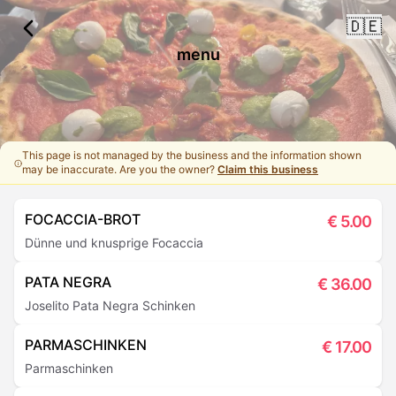
🇩🇪
menu
This page is not managed by the business and the information shown
may be inaccurate. Are you the owner?
Claim this business
FOCACCIA-BROT
€
5.00
Dünne und knusprige Focaccia
PATA NEGRA
€
36.00
Joselito Pata Negra Schinken
PARMASCHINKEN
€
17.00
Parmaschinken