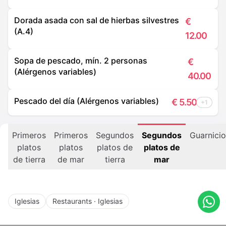
Dorada asada con sal de hierbas silvestres
€
(A.4)
12.00
Sopa de pescado, mín. 2 personas
€
(Alérgenos variables)
40.00
Pescado del día (Alérgenos variables)
€
5.50
+1
Primeros
Primeros
Segundos
Segundos
Guarnici
platos
platos
platos de
platos de
de tierra
de mar
tierra
mar
Iglesias
Restaurants · Iglesias