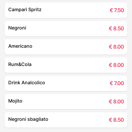
Campari Spritz
€
7.50
Negroni
€
8.50
Americano
€
8.00
Rum&Cola
€
8.00
Drink Analcolico
€
7.00
Mojito
€
8.00
Negroni sbagliato
€
8.50