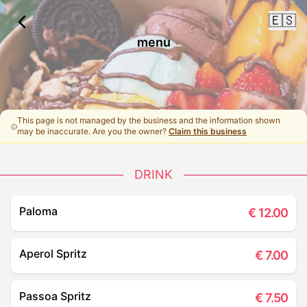
🇪🇸
menu
This page is not managed by the business and the information shown
may be inaccurate. Are you the owner?
Claim this business
DRINK
Paloma
€
12.00
Aperol Spritz
€
7.00
Passoa Spritz
€
7.50