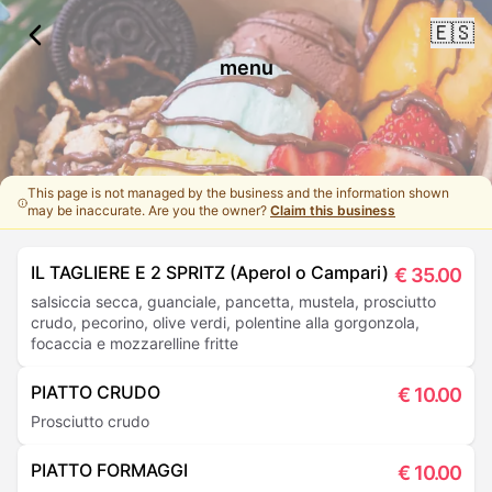
🇪🇸
menu
This page is not managed by the business and the information shown
may be inaccurate. Are you the owner?
Claim this business
IL TAGLIERE E 2 SPRITZ (Aperol o Campari)
€
35.00
salsiccia secca, guanciale, pancetta, mustela, prosciutto
crudo, pecorino, olive verdi, polentine alla gorgonzola,
focaccia e mozzarelline fritte
PIATTO CRUDO
€
10.00
Prosciutto crudo
PIATTO FORMAGGI
€
10.00