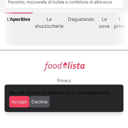
Pecorino, mozzarella di bufala e confettura di albicocca
L'Aperitivo
Le
Degustando
Le
I
stuzziccherie
uova
primi
foodlista.it
Privacy
Terms and conditions
foodlista.it is a brand of
VLK Studio
We use cookie to analyze your site experience
Accept
Decline