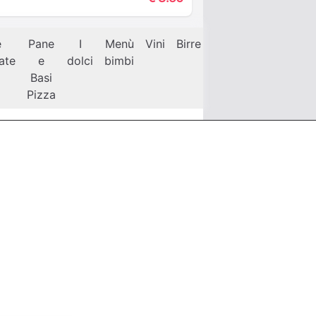
e
Pane
I
Menù
Vini
Birre
Caffetteria
Pastic
late
e
dolci
bimbi
Basi
Pizza