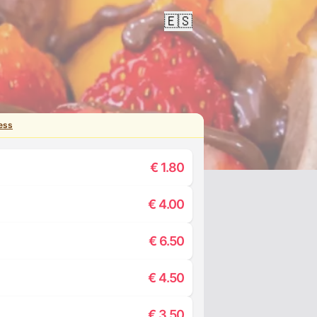
🇪🇸
ess
€
1.80
€
4.00
€
6.50
€
4.50
€
3.50