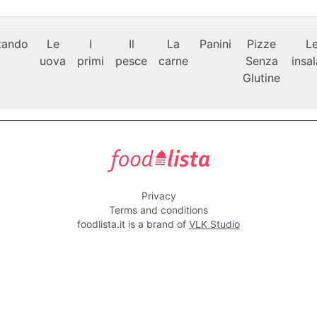
tando
Le
I
Il
La
Panini
Pizze
L
uova
primi
pesce
carne
Senza
insa
Glutine
foodlista.it
Privacy
Terms and conditions
foodlista.it is a brand of
VLK Studio