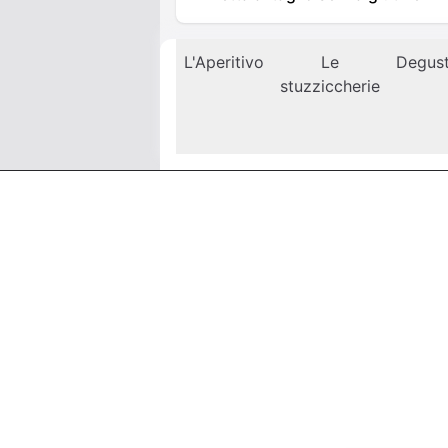
L'Aperitivo
Le
Degus
stuzziccherie