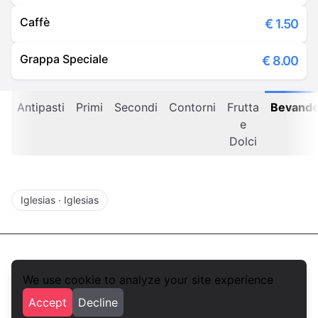
Caffè
€
1.50
Grappa Speciale
€
8.00
Antipasti
Primi
Secondi
Contorni
Frutta
Bevand
e
Dolci
Iglesias
·
Iglesias
We use cookie to analyze your site experience
foodlista.it
Accept
Decline
Privacy