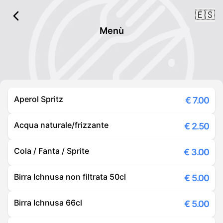
🇪🇸
Menù
Aperol Spritz
€
7.00
Acqua naturale/frizzante
€
2.50
Cola / Fanta / Sprite
€
3.00
Birra Ichnusa non filtrata 50cl
€
5.00
Birra Ichnusa 66cl
€
5.00