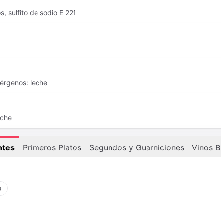
, sulfito de sodio E 221
lérgenos: leche
eche
ntes
Primeros Platos
Segundos y Guarniciones
Vinos B
o