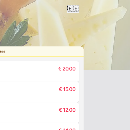
🇪🇸
ess
€
20.00
€
15.00
€
12.00