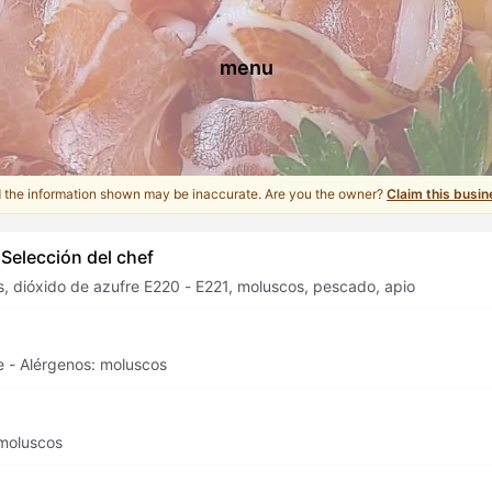
menu
d the information shown may be inaccurate. Are you the owner?
Claim this busin
 Selección del chef
s, dióxido de azufre E220 - E221, moluscos, pescado, apio
e - Alérgenos: moluscos
 moluscos