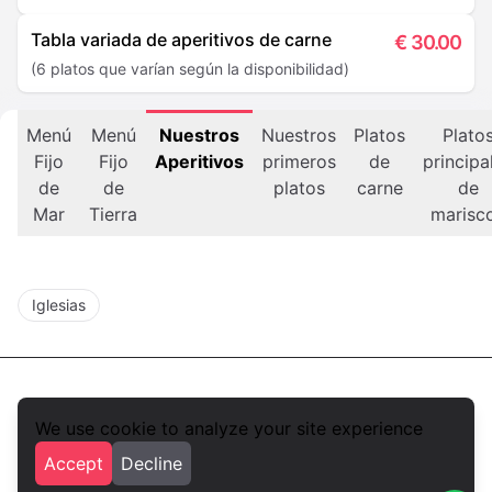
Tabla variada de aperitivos de carne
€
30.00
(6 platos que varían según la disponibilidad)
Menú
Menú
Nuestros
Nuestros
Platos
Plato
Fijo
Fijo
Aperitivos
primeros
de
principa
de
de
platos
carne
de
Mar
Tierra
marisc
Iglesias
We use cookie to analyze your site experience
foodlista.it
Accept
Decline
Privacy