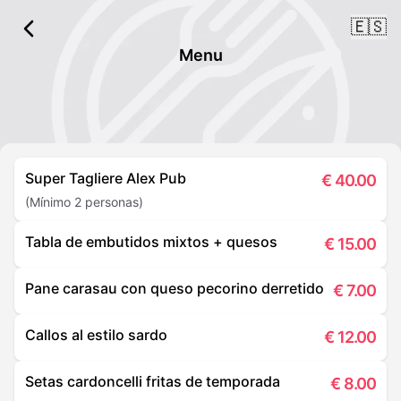
🇪🇸
Menu
Super Tagliere Alex Pub
€
40.00
(Mínimo 2 personas)
Tabla de embutidos mixtos + quesos
€
15.00
Pane carasau con queso pecorino derretido
€
7.00
Callos al estilo sardo
€
12.00
Setas cardoncelli fritas de temporada
€
8.00