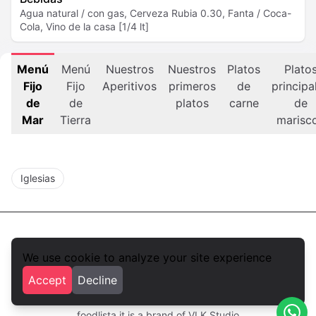
Agua natural / con gas, Cerveza Rubia 0.30, Fanta / Coca-
Cola, Vino de la casa [1/4 lt]
Menú
Menú
Nuestros
Nuestros
Platos
Plato
Fijo
Fijo
Aperitivos
primeros
de
principa
de
de
platos
carne
de
Mar
Tierra
marisc
Iglesias
We use cookie to analyze your site experience
foodlista.it
Accept
Decline
Privacy
Terms and conditions
foodlista.it is a brand of
VLK Studio