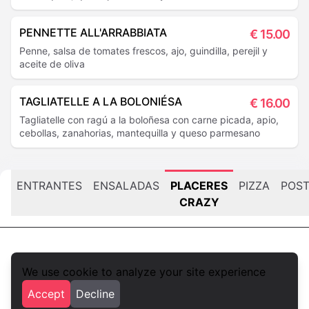
PENNETTE ALL'ARRABBIATA
€
15.00
Penne, salsa de tomates frescos, ajo, guindilla, perejil y
aceite de oliva
TAGLIATELLE A LA BOLONIÉSA
€
16.00
Tagliatelle con ragú a la boloñesa con carne picada, apio,
cebollas, zanahorias, mantequilla y queso parmesano
ENTRANTES
ENSALADAS
PLACERES
PIZZA
POS
CRAZY
We use cookie to analyze your site experience
foodlista.it
Accept
Decline
Privacy