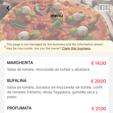
🇪🇸
menu
This page is not managed by the business and the information shown
may be inaccurate. Are you the owner?
Claim this business
MARGHERITA
€
14.00
Salsa de tomate, mozzarella de búfala y albahaca
BUFALINA
€
29.00
Salsa de tomate, bocados de mozzarella de búfala, confit
de tomates Datterini, olivas Taggiasca, guindilla seca y
pesto
PROFUMATA
€
21.00