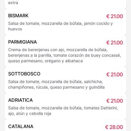
extra
BISMARK
€
21.00
Salsa de tomate, mozzarella de búfala, jamón cocido y
huevos
PARMIGIANA
€
21.00
Crema de berenjenas con ajo, mozzarella de búfala,
berenjenas a la parrilla, tomate corazón de buey concassé,
queso parmesano, orégano y albahaca
SOTTOBOSCO
€
21.00
Salsa de tomate, mozzarella de búfala, salchicha,
champiñones, rúcula, queso parmesano y guindilla
ADRIATICA
€
21.00
Salsa de tomate, mozzarella de búfala, tomates Datterini,
ajo, atún y cebolla roja
CATALANA
€
28.00