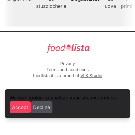
stuzziccherie
uova
primi
foodlista.it
Privacy
Terms and conditions
foodlista.it is a brand of
VLK Studio
We use cookie to analyze your site experience
Accept
Decline