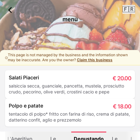
🇫🇷
menu
This page is not managed by the business and the information shown
may be inaccurate. Are you the owner?
Claim this business
Salati Piaceri
€
20.00
salsiccia secca, guanciale, pancetta, mustela, prosciutto
crudo, pecorino, olive verdi, crostini cacio e pepe
Polpo e patate
€
18.00
tentacolo di polpo* fritto con farina di riso, crema di patate,
datterino confit, aglio e prezzemolo
L'Aperitivo
Le
Degustando
Le
I