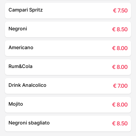
Campari Spritz
€
7.50
Negroni
€
8.50
Americano
€
8.00
Rum&Cola
€
8.00
Drink Analcolico
€
7.00
Mojito
€
8.00
Negroni sbagliato
€
8.50