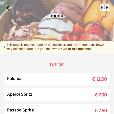
🇫🇷
menu
This page is not managed by the business and the information shown
may be inaccurate. Are you the owner?
Claim this business
DRINK
Paloma
€
12.00
Aperol Spritz
€
7.00
Passoa Spritz
€
7.50