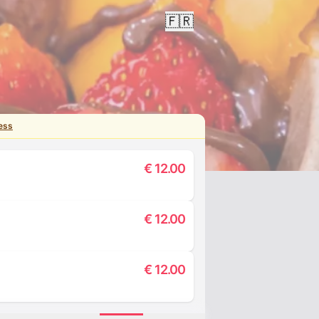
🇫🇷
ess
€
12.00
€
12.00
€
12.00