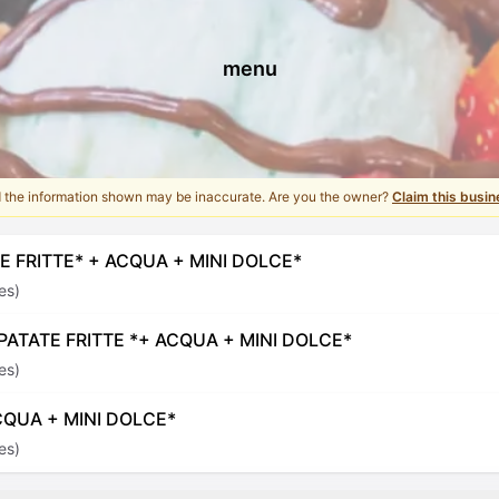
menu
d the information shown may be inaccurate. Are you the owner?
Claim this busin
E FRITTE* + ACQUA + MINI DOLCE*
es)
 PATATE FRITTE *+ ACQUA + MINI DOLCE*
es)
CQUA + MINI DOLCE*
es)