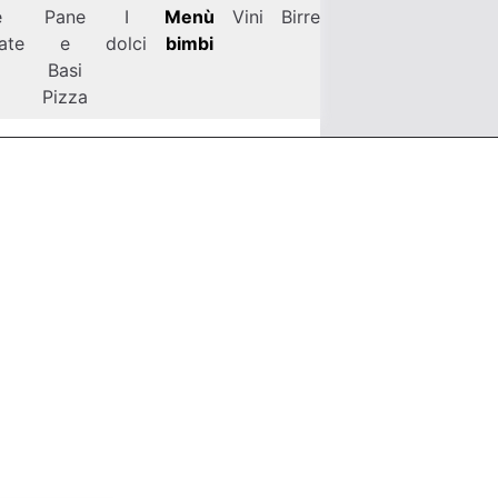
e
Pane
I
Menù
Vini
Birre
Caffetteria
Pastic
late
e
dolci
bimbi
Basi
Pizza