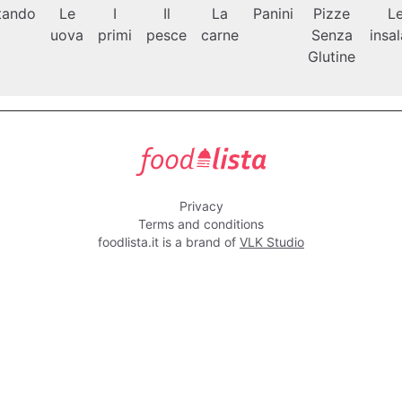
tando
Le
I
Il
La
Panini
Pizze
L
uova
primi
pesce
carne
Senza
insa
Glutine
foodlista.it
Privacy
Terms and conditions
foodlista.it is a brand of
VLK Studio