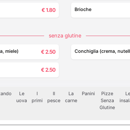
Brioche
€
1.80
senza glutine
a, miele)
Conchiglia (crema, nutell
€
2.50
€
2.50
tando
Le
I
Il
La
Panini
Pizze
L
uova
primi
pesce
carne
Senza
insa
Glutine