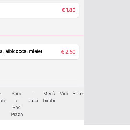
€
1.80
a, albicocca, miele)
€
2.50
e
Pane
I
Menù
Vini
Birre
Caffetteria
Pastic
late
e
dolci
bimbi
Basi
Pizza