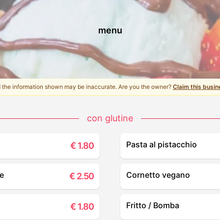
menu
d the information shown may be inaccurate. Are you the owner?
Claim this busin
con glutine
Pasta al pistacchio
€
1.80
le
Cornetto vegano
€
2.50
Fritto / Bomba
€
1.80