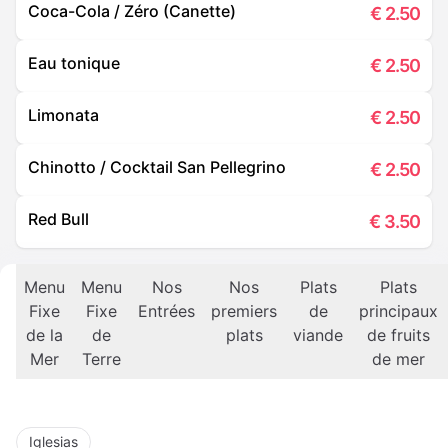
Coca-Cola / Zéro (Canette)
€
2.50
Eau tonique
€
2.50
Limonata
€
2.50
Chinotto / Cocktail San Pellegrino
€
2.50
Red Bull
€
3.50
Menu
Menu
Nos
Nos
Plats
Plats
Fixe
Fixe
Entrées
premiers
de
principaux
de la
de
plats
viande
de fruits
Mer
Terre
de mer
Iglesias