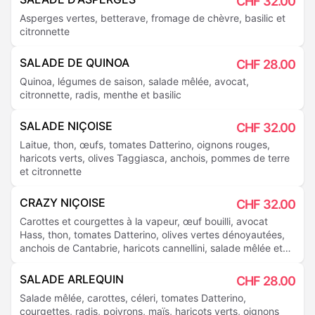
CHF
32.00
Asperges vertes, betterave, fromage de chèvre, basilic et
citronnette
SALADE DE QUINOA
CHF
28.00
Quinoa, légumes de saison, salade mêlée, avocat,
citronnette, radis, menthe et basilic
SALADE NIÇOISE
CHF
32.00
Laitue, thon, œufs, tomates Datterino, oignons rouges,
haricots verts, olives Taggiasca, anchois, pommes de terre
et citronnette
CRAZY NIÇOISE
CHF
32.00
Carottes et courgettes à la vapeur, œuf bouilli, avocat
Hass, thon, tomates Datterino, olives vertes dénoyautées,
anchois de Cantabrie, haricots cannellini, salade mêlée et
laitue
SALADE ARLEQUIN
CHF
28.00
Salade mêlée, carottes, céleri, tomates Datterino,
courgettes, radis, poivrons, maïs, haricots verts, oignons