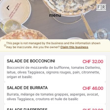
🇫🇷
menu
This page is not managed by the business and the information shown
may be inaccurate. Are you the owner?
Claim this business
SALADE DE BOCCONCINI
CHF
32.00
Bocconcini de mozzarella de bufflonne, tomates Datterino,
laitue, olives Taggiasca, oignons rouges, pain, citronnette,
origan et basilic
SALADE DE BURRATA
CHF
46.00
Burrata, mélange de tomates grappes, asperges, avocat,
olives Taggiasca, croutons et huile de basilic
SALADE D'ASPERGES