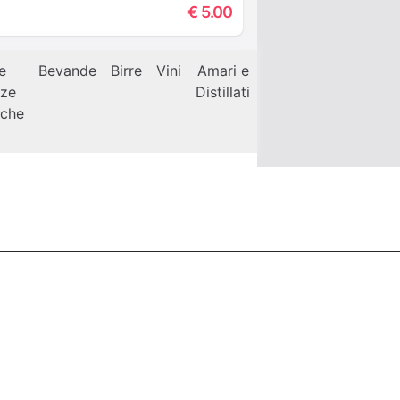
€
5.00
e
Bevande
Birre
Vini
Amari e
Cocktails
Caffette
zze
Distillati
e
nche
Aperitivi