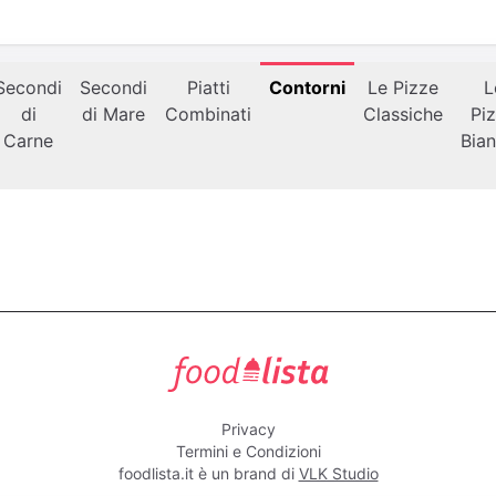
Secondi
Secondi
Piatti
Contorni
Le Pizze
L
di
di Mare
Combinati
Classiche
Pi
Carne
Bia
foodlista.it
Privacy
Termini e Condizioni
foodlista.it è un brand di
VLK Studio