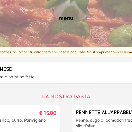
menu
informazioni presenti potrebbero non essere accurate. Sei il proprietario?
Reclama 
ANESE
a e patatine fritte
LA NOSTRA PASTA
PENNETTE ALL'ARRABBI
€
15.00
ilico, burro, Parmigiano
Penne, sugo di pomodori fres
olio d’oliva