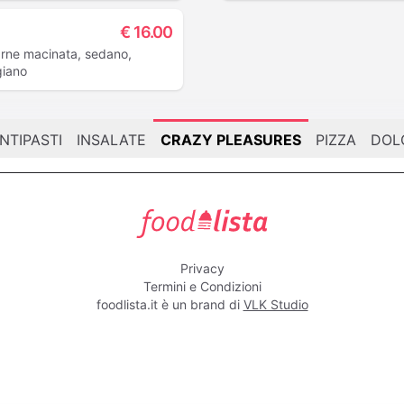
€
16.00
carne macinata, sedano,
giano
NTIPASTI
INSALATE
CRAZY PLEASURES
PIZZA
DOL
foodlista.it
Privacy
Termini e Condizioni
foodlista.it è un brand di
VLK Studio