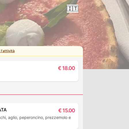
🇮🇹
l'attività
€
18.00
ATA
€
15.00
chi, aglio, peperoncino, prezzemolo e