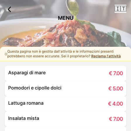
🇮🇹
MENU
Questa pagina non è gestita dall'attività e le informazioni presenti
potrebbero non essere accurate. Sei il proprietario?
Reclama l'attività
Asparagi di mare
€
7.00
Pomodori e cipolle dolci
€
5.00
Lattuga romana
€
4.00
Insalata mista
€
7.00