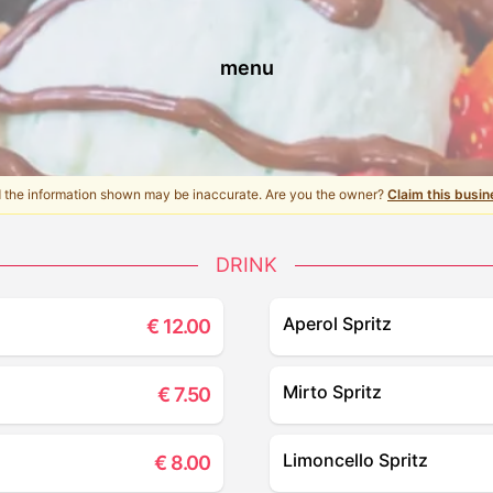
menu
d the information shown may be inaccurate. Are you the owner?
Claim this busin
DRINK
Aperol Spritz
€
12.00
Mirto Spritz
€
7.50
Limoncello Spritz
€
8.00