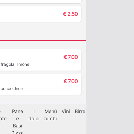
€
2.50
€
7.00
fragola, limone
€
7.00
 cocco, lime
e
Pane
I
Menù
Vini
Birre
Caffetteria
Pastic
late
e
dolci
bimbi
Basi
Pizza