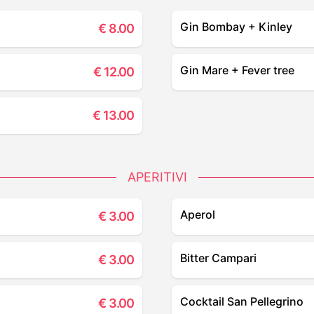
Gin Bombay + Kinley
€
8.00
Gin Mare + Fever tree
€
12.00
€
13.00
APERITIVI
Aperol
€
3.00
Bitter Campari
€
3.00
Cocktail San Pellegrino
€
3.00