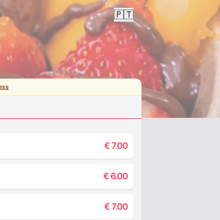
🇵🇹
ess
€
7.00
€
6.00
€
7.00