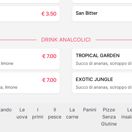
San Bitter
€
3.50
DRINK ANALCOLICI
TROPICAL GARDEN
€
7.00
 limone
Succo di ananas, sciroppo di 
EXOTIC JUNGLE
€
7.00
a, limone
Succo di ananas, sciroppo di
tando
Le
I
Il
La
Panini
Pizze
L
uova
primi
pesce
carne
Senza
insa
Glutine