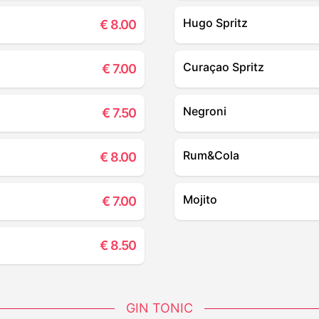
Hugo Spritz
€
8.00
Curaçao Spritz
€
7.00
Negroni
€
7.50
Rum&Cola
€
8.00
Mojito
€
7.00
€
8.50
GIN TONIC