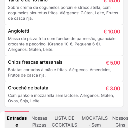
€
15.00
Sobre creme de cogumelos porcini e stracciatella, com
cogumelos pleurotus fritos. Alérgenos: Glúten, Leite, Frutos
de casca rija.
Angioletti
€
10.00
Massa de pizza frita com fondue de parmesão, guanciale
crocante e pecorino. (Grande 10 €, Pequena 6 €).
Alérgenos: Glúten, Leite.
Chips frescas artesanais
€
5.00
Batatas cortadas à mão e fritas. Alérgenos: Amendoins,
Frutos de casca rija.
Crocché de batata
€
3.00
Com panko e mozzarella sem lactose. Alérgenos: Glúten,
Ovos, Soja, Leite.
Entradas
Nossas
LISTA DE
MOCKTAILS
Nosso
e
Pizzas
COCKTAILS
· Sem
Gins