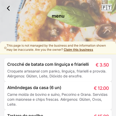
🇵🇹
menu
This page is not managed by the business and the information shown
may be inaccurate. Are you the owner?
Claim this business
Crocché de batata com linguiça e friarielli
€
3.50
Croquete artesanal com panko, linguiça, friarielli e provola.
Alérgenos: Glúten, Leite, Dióxido de enxofre.
Almôndegas da casa (6 un)
€
12.00
Carne moída de bovino e suíno, Pecorino e Grana. Servidas
com maionese e chips frescas. Alérgenos: Glúten, Ovos,
Leite.
Tartare de novilho