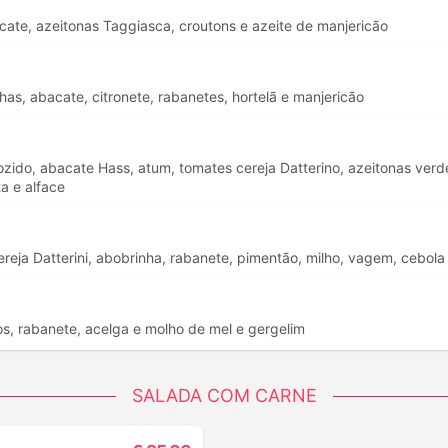
cate, azeitonas Taggiasca, croutons e azeite de manjericão
has, abacate, citronete, rabanetes, hortelã e manjericão
ozido, abacate Hass, atum, tomates cereja Datterino, azeitonas ver
ta e alface
ereja Datterini, abobrinha, rabanete, pimentão, milho, vagem, cebola
s, rabanete, acelga e molho de mel e gergelim
SALADA COM CARNE