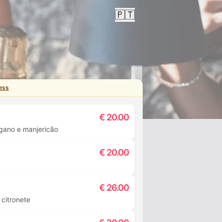
🇵🇹
ess
€
20.00
égano e manjericão
€
20.00
€
26.00
 citronete