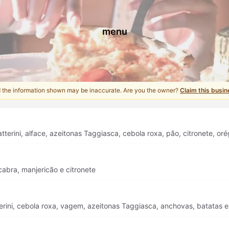
menu
d the information shown may be inaccurate. Are you the owner?
Claim this busin
tterini, alface, azeitonas Taggiasca, cebola roxa, pão, citronete, or
cabra, manjericão e citronete
erini, cebola roxa, vagem, azeitonas Taggiasca, anchovas, batatas e