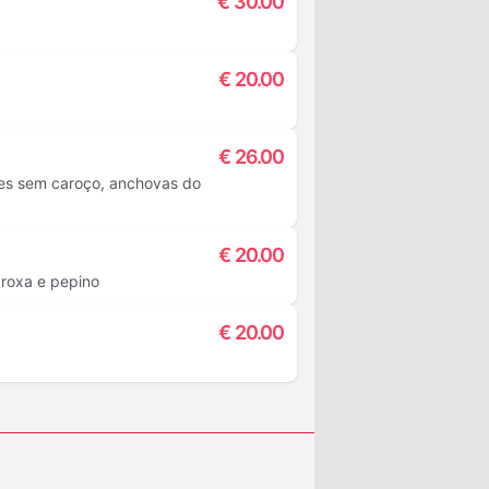
€
30.00
€
20.00
€
26.00
des sem caroço, anchovas do
€
20.00
 roxa e pepino
€
20.00