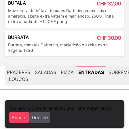
BÚFALA
CHF
32.00
Mozzarella de búfala, tomates Datterino vermelhos e
amarelos, azeite extra virgem e manjericão. 250G. Trufa
extra a partir de +12 CHF por g
BURRATA
CHF
30.00
Burrata, tomates Datterino, manjericão e azeite extra
virgem. 125G
PRAZERES
SALADAS
PIZZA
ENTRADAS
SOBREM
LOUCOS
We use cookie to analyze your site experience
foodlista.it
Accept
Decline
Privacy
Terms and conditions