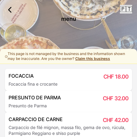
🇵🇹
menu
This page is not managed by the business and the information shown
may be inaccurate. Are you the owner?
Claim this business
FOCACCIA
CHF
18.00
Focaccia fina e crocante
PRESUNTO DE PARMA
CHF
32.00
Presunto de Parma
CARPACCIO DE CARNE
CHF
42.00
Carpaccio de filé mignon, massa filo, gema de ovo, rúcula,
Parmigiano Reggiano e shiso purple