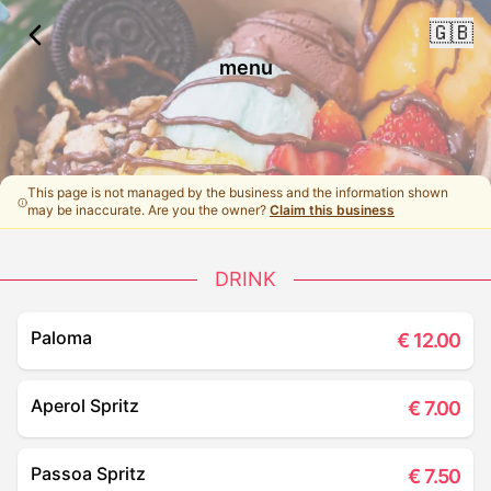
🇬🇧
menu
This page is not managed by the business and the information shown
may be inaccurate. Are you the owner?
Claim this business
DRINK
Paloma
€
12.00
Aperol Spritz
€
7.00
Passoa Spritz
€
7.50