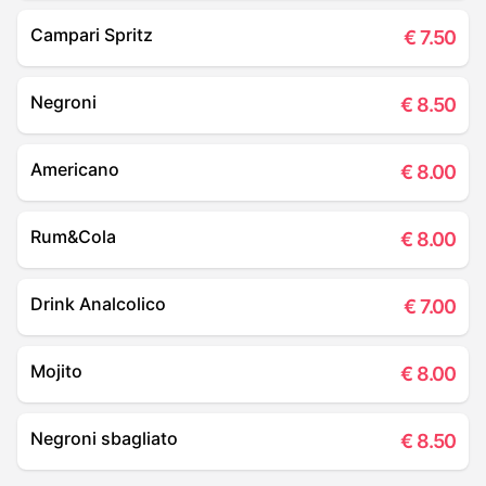
Campari Spritz
€
7.50
Negroni
€
8.50
Americano
€
8.00
Rum&Cola
€
8.00
Drink Analcolico
€
7.00
Mojito
€
8.00
Negroni sbagliato
€
8.50