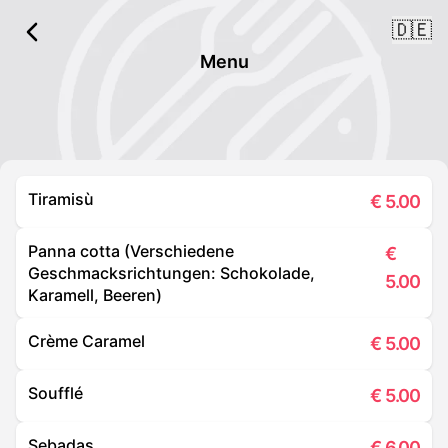
🇩🇪
Menu
Tiramisù
€
5.00
Panna cotta (Verschiedene
€
Geschmacksrichtungen: Schokolade,
5.00
Karamell, Beeren)
Crème Caramel
€
5.00
Soufflé
€
5.00
Sebadas
€
6.00