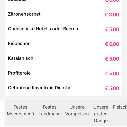
Zitronensorbet
€
3.00
Cheesecake Nutella oder Beeren
€
5.00
Eisbecher
€
6.00
Katalanisch
€
5.00
Profiterole
€
5.00
Gebratene Ravioli mit Ricotta
€
5.00
Festes
Festes
Unsere
Unsere
Fleisc
Meeresmenü
Landmenü
Vorspeisen
ersten
Gänge