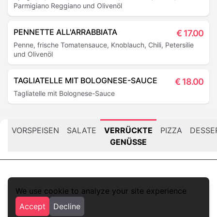
Parmigiano Reggiano und Olivenöl
PENNETTE ALL'ARRABBIATA
€
17.00
Penne, frische Tomatensauce, Knoblauch, Chili, Petersilie
und Olivenöl
TAGLIATELLE MIT BOLOGNESE-SAUCE
€
18.00
Tagliatelle mit Bolognese-Sauce
VORSPEISEN
SALATE
VERRÜCKTE
PIZZA
DESSE
GENÜSSE
We use cookie to analyze your site experience
foodlista.it
Accept
Decline
Privacy