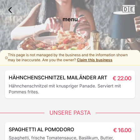
🇩🇪
menu
This page is not managed by the business and the information shown
may be inaccurate. Are you the owner?
Claim this business
HÄHNCHENSCHNITZEL MAILÄNDER ART
€
22.00
Hähnchenschnitzel mit knuspriger Panade. Serviert mit
Pommes frites.
UNSERE PASTA
SPAGHETTI AL POMODORO
€
16.00
Spaghetti, frische Tomatensauce, Basilikum, Butter,