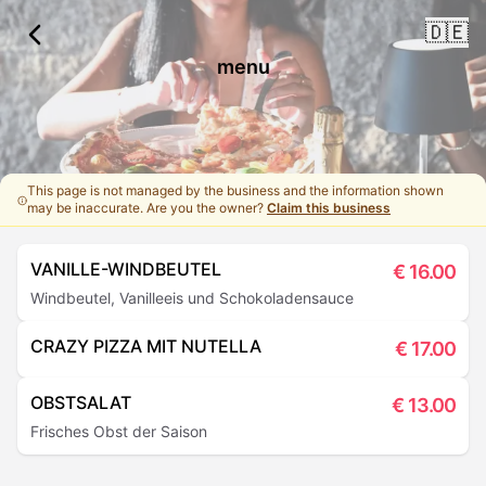
🇩🇪
menu
This page is not managed by the business and the information shown
may be inaccurate. Are you the owner?
Claim this business
VANILLE-WINDBEUTEL
€
16.00
Windbeutel, Vanilleeis und Schokoladensauce
CRAZY PIZZA MIT NUTELLA
€
17.00
OBSTSALAT
€
13.00
Frisches Obst der Saison