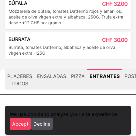
BÚFALA
CHF
32.00
Mozzarella de búfala, tomates Datterino rojos y amarillos,
aceite de oliva virgen extra y albahaca. 250G. Trufa extra
desde +12 CHF por gramo
BURRATA
CHF
30.00
Burrata, tomates Datterino, albahaca y aceite de oliva
virgen extra. 125G
PLACERES
ENSALADAS
PIZZA
ENTRANTES
POS
LOCOS
We use cookie to analyze your site experience
foodlista.it
Accept
Decline
Privacy
Terms and conditions