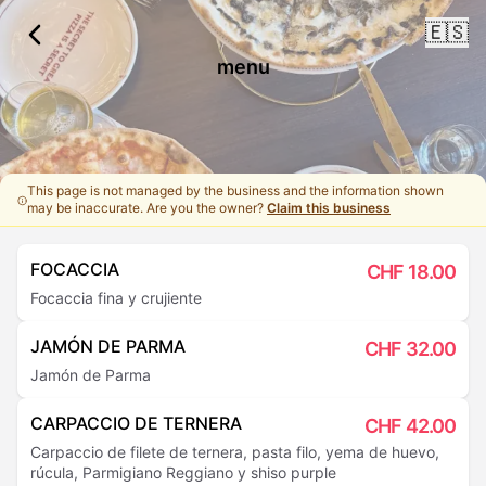
🇪🇸
menu
This page is not managed by the business and the information shown
may be inaccurate. Are you the owner?
Claim this business
FOCACCIA
CHF
18.00
Focaccia fina y crujiente
JAMÓN DE PARMA
CHF
32.00
Jamón de Parma
CARPACCIO DE TERNERA
CHF
42.00
Carpaccio de filete de ternera, pasta filo, yema de huevo,
rúcula, Parmigiano Reggiano y shiso purple