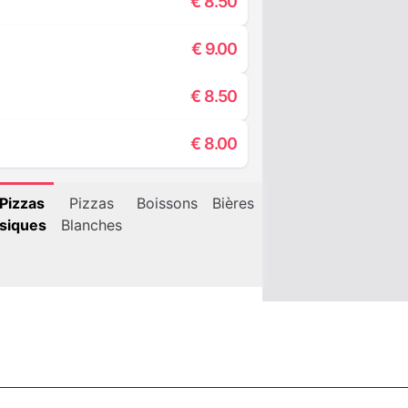
€
8.50
€
9.00
€
8.50
€
8.00
Pizzas
Pizzas
Boissons
Bières
Vins
Amers et
C
siques
Blanches
Spiritueux
a