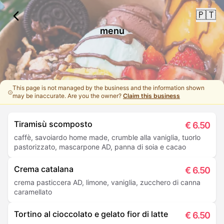
🇵🇹
menu
This page is not managed by the business and the information shown
may be inaccurate. Are you the owner?
Claim this business
Tiramisù scomposto
€
6.50
caffè, savoiardo home made, crumble alla vaniglia, tuorlo
pastorizzato, mascarpone AD, panna di soia e cacao
Crema catalana
€
6.50
crema pasticcera AD, limone, vaniglia, zucchero di canna
caramellato
Tortino al cioccolato e gelato fior di latte
€
6.50